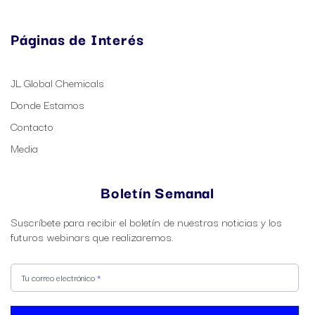
Páginas de Interés
JL Global Chemicals
Donde Estamos
Contacto
Media
Boletín Semanal
Suscríbete para recibir el boletín de nuestras noticias y los
futuros webinars que realizaremos.
Nuestro
Si
Boletín
eres
Tu correo electrónico
*
humano,
deja