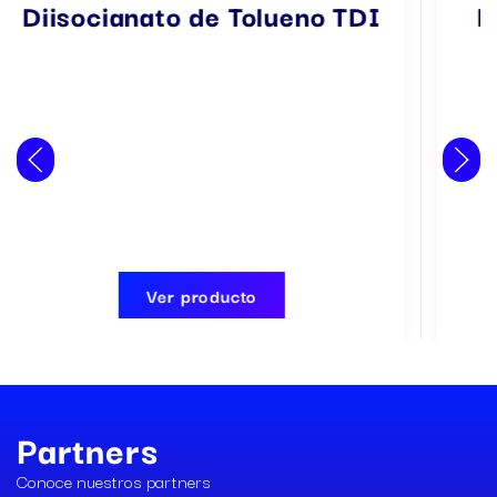
Estaño TIN T9
Poliol Poli
Ver producto
Ver product
Partners
Conoce nuestros partners