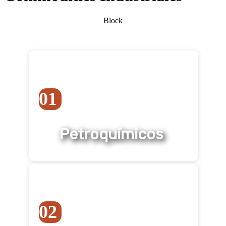
Block
01
Petroquímicos
02