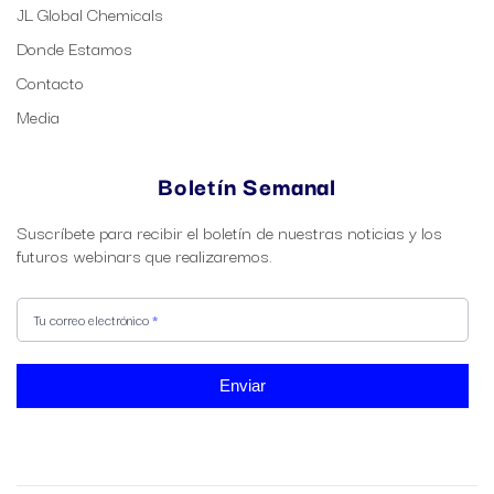
JL Global Chemicals
Donde Estamos
Contacto
Media
Boletín Semanal
Suscríbete para recibir el boletín de nuestras noticias y los
futuros webinars que realizaremos.
Nuestro
Si
Boletín
eres
Tu correo electrónico
*
humano,
deja
este
Enviar
campo
en
blanco.